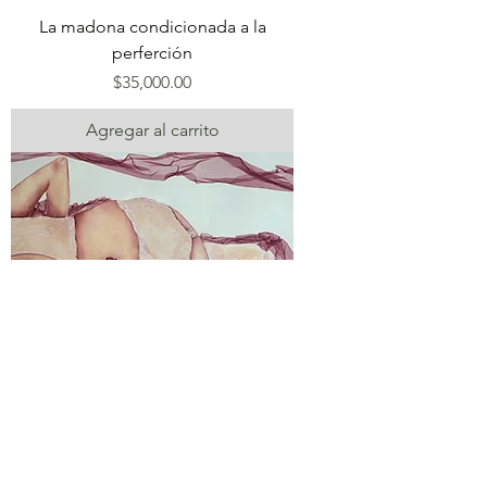
La madona condicionada a la
perferción
Precio
$35,000.00
Agregar al carrito
Condena eclesiástica