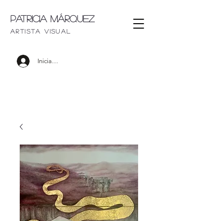
Patricia Márquez
artista visu
al
Iniciar sesión