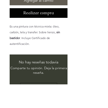
Agregar al carrito
Realizar compra
Es una pintura con técnica mixta: óleo,
carbón, tela y transfer. Sobre lienzo,
sin
bastidor
. Incluye Certificado de
autentificación.
No hay reseñas todavía
Comparte tu opinión. Deja la primera
reseña.
Dejar una reseña