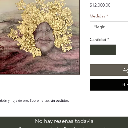
Precio
$12,000.00
Medidas
*
Elegir
Cantidad
*
Ag
Re
arbón y hoja de oro. Sobre lienzo,
sin bastidor
.
No hay reseñas todavía