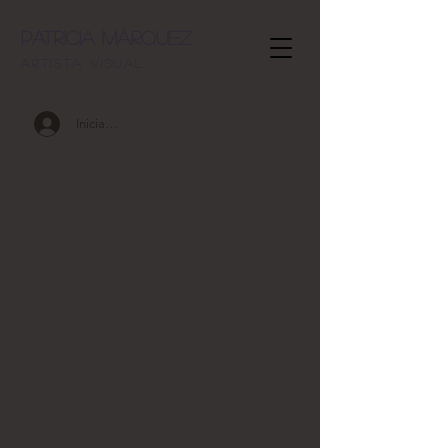
Patricia Márquez
artista visu
al
Iniciar sesión