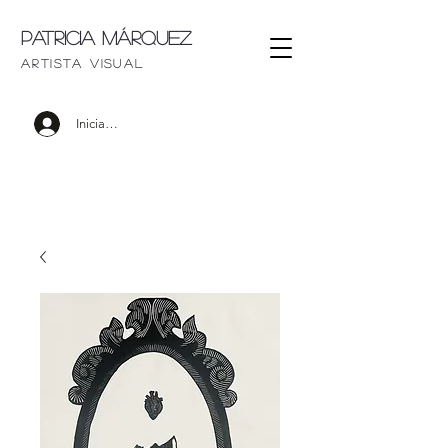
Patricia Márquez
artista visu
al
Iniciar sesión