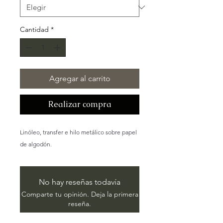
Cantidad
*
Agregar al carrito
Realizar compra
Linóleo, transfer e hilo metálico sobre papel
de algodón.
No hay reseñas todavía
Comparte tu opinión. Deja la primera
reseña.