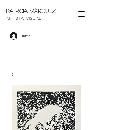
Patricia Márquez
artista visu
al
Iniciar sesión