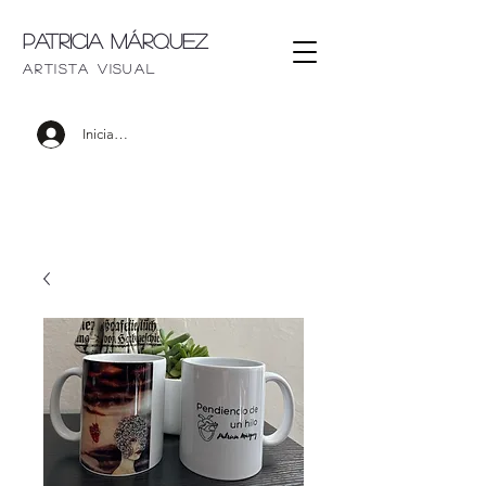
Patricia Márquez
artista visu
al
Iniciar sesión