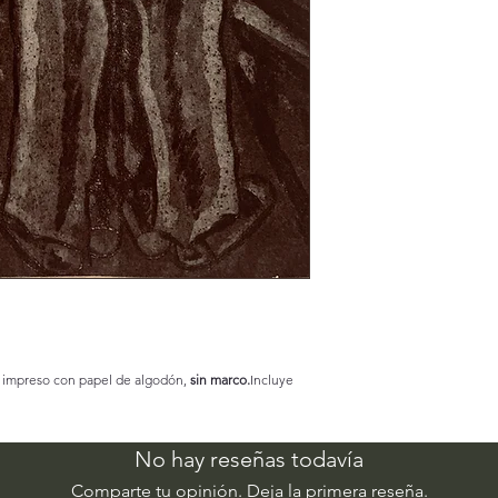
 impreso con papel de algodón,
sin marco.
Incluye
No hay reseñas todavía
Comparte tu opinión. Deja la primera reseña.