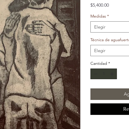
Precio
$5,400.00
Medidas
*
Elegir
Técnica de aguafuert
Elegir
Cantidad
*
Ag
Re