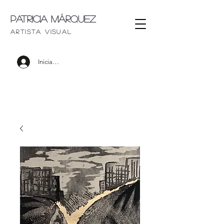
Patricia Márquez
artista visu
al
Iniciar sesión