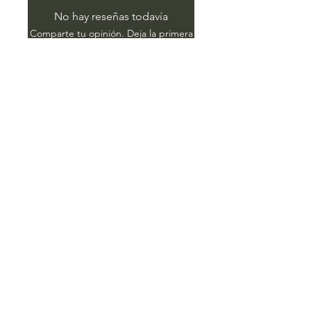
No hay reseñas todavía
Comparte tu opinión. Deja la primera
reseña.
Dejar una reseña