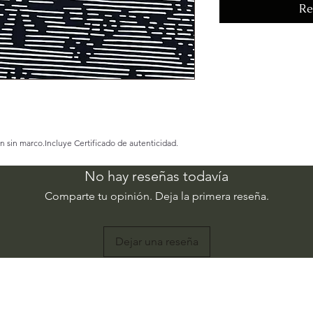
Re
n sin marco.Incluye Certificado de autenticidad.
No hay reseñas todavía
Comparte tu opinión. Deja la primera reseña.
Dejar una reseña