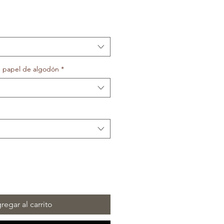
e papel de algodón
*
regar al carrito