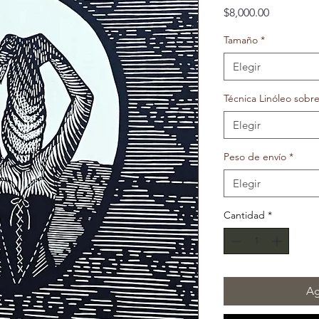
Precio
$8,000.00
Tamaño
*
Elegir
Técnica Linóleo sobr
Elegir
Peso de envío
*
Elegir
Cantidad
*
Ag