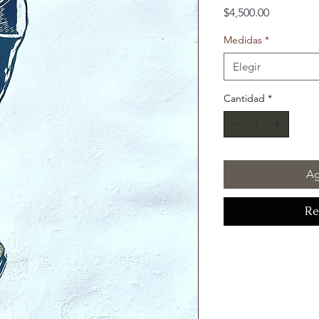
Precio
$4,500.00
Medidas
*
Elegir
Cantidad
*
Ag
Re