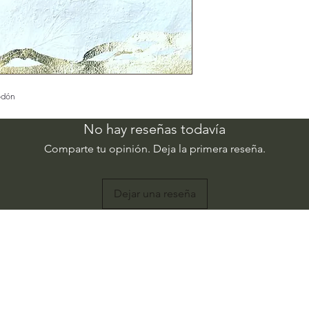
odón
No hay reseñas todavía
Comparte tu opinión. Deja la primera reseña.
Dejar una reseña