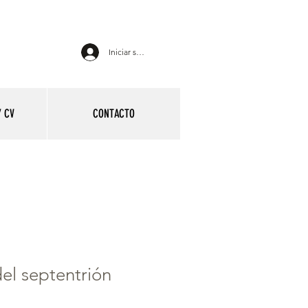
Iniciar sesión
 CV
CONTACTO
el septentrión