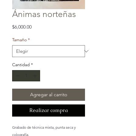
Ánimas norteñas
Precio
$6,000.00
Tamaño
*
Cantidad
*
Agregar al carrito
Realizar compra
Grabado de técnica mixta, punta seca y
colografía.