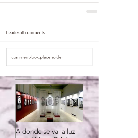
header.all-comments
comment-box.placeholder
A donde se va la luz
Despliegue de un