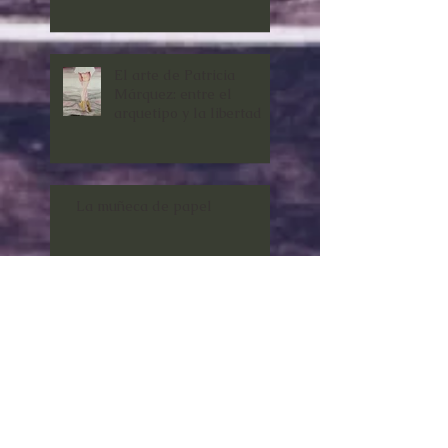
El arte de Patricia
Márquez: entre el
arquetipo y la libertad
La muñeca de papel
El drama de la desaparición.
“La casita de muñecas”