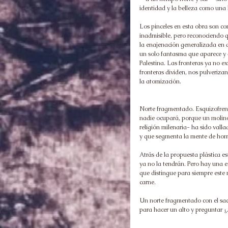
identidad y la belleza como una h
Los pinceles en esta obra son co
inadmisible, pero reconociendo q
la enajenación generalizada en qu
un solo fantasma que aparece y 
Palestina. Las fronteras ya no ex
fronteras dividen, nos pulveriza
la atomización.
Norte fragmentado. Esquizofrenia
nadie ocupará, porque un molino
religión milenaria- ha sido vall
y que segmenta la mente de hom
Atrás de la propuesta plástica es
ya no la tendrán. Pero hay una e
que distingue para siempre este
carne.
Un norte fragmentado con el sacr
para hacer un alto y preguntar