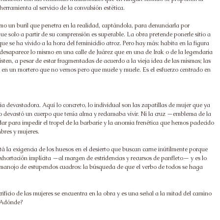
erramienta al servicio de la convulsión estética.
mo un buril que penetra en la realidad, captándola, para denunciarla por 
ue solo a partir de su comprensión es superable. La obra pretende ponerle sitio a 
e se ha vivido a la hora del feminicidio atroz. Pero hay más: habita en la figura  
desaparece lo mismo en una calle de Juárez que en una de Irak o de la legendaria 
isten, a pesar de estar fragmentadas de acuerdo a la vieja idea de las mismas; las 
n en un mortero que no vemos pero que muele y muele. Es el esfuerzo centrado en 
 devastadora. Aquí lo concreto, lo individual son las zapatillas de mujer que ya 
 devastó un cuerpo que tenía alma y reclamaba vivir. Ni la cruz —emblema de la 
adar para impedir el tropel de la barbarie y la anomia frenética que hemos padecido 
bres y mujeres.
tá la exigencia de los huesos en el desierto que buscan carne inútilmente porque 
xhortación implícita —al margen de estridencias y recursos de panfleto— y es lo 
 manojo de estupendos cuadros: la búsqueda de que el verbo de todos se haga 
ificio de las mujeres se encuentra en la obra y es una señal a la mitad del camino 
 ¿Adónde?