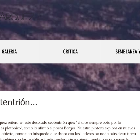
Márquez
al
GALERIA
CRÍTICA
SEMBLANZA Y
entrión...
uez reitera en este desolado septentrión que: “el arte siempre opta por lo 
no es platónico”, como lo afirmó el poeta Borges. Nuestra pintora explora en nuevas 
a abierta, como una búsqueda que choca con los linderos no nada más de su tierra 
también con las temáticas tradicionales que en ningún sentido se proponen la 