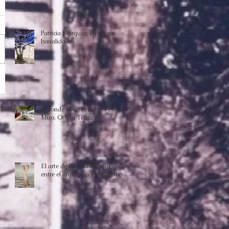
Patricia Marquez, Pintar sin
banalidades
A donde se va la luz por el
Mtro. Othón Téllez
El arte de Patricia Márquez:
entre el arquetipo y la libertad