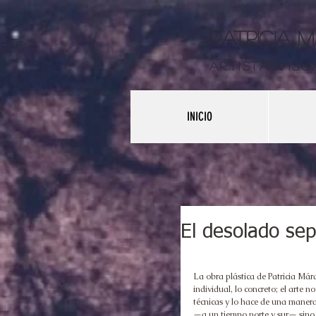
Patricia 
artista visu
INICIO
El desolado sept
La obra plástica de Patricia Márq
individual, lo concreto; el arte 
técnicas y lo hace de una maner
—a un tiempo norte y sur— sino 