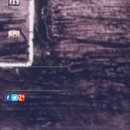
El desolado septentrión...
Search By Tags
tex
Follow Us