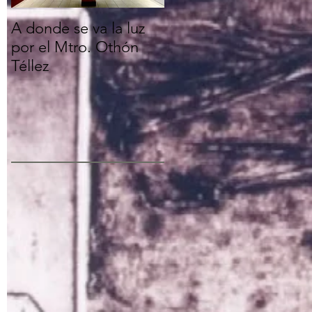
A donde se va la luz
Despliegue de un
por el Mtro. Othón
cuerpo sin rostro
Téllez