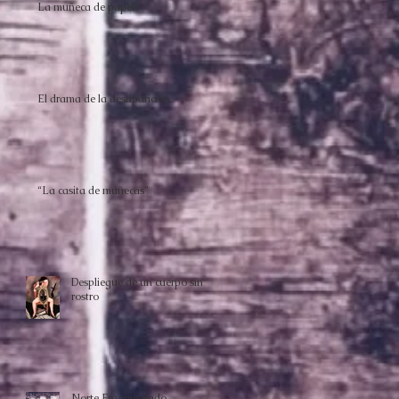
La muñeca de papel
El drama de la desaparición.
“La casita de muñecas”
Despliegue de un cuerpo sin
rostro
Norte Fragmentado